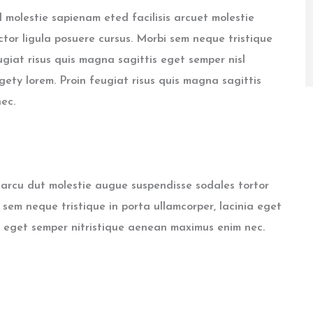
 molestie sapienam eted facilisis arcuet molestie
tor ligula posuere cursus. Morbi sem neque tristique
ugiat risus quis magna sagittis eget semper nisl
egety lorem. Proin feugiat risus quis magna sagittis
ec.
s arcu dut molestie augue suspendisse sodales tortor
 sem neque tristique in porta ullamcorper, lacinia eget
is eget semper nitristique aenean maximus enim nec.